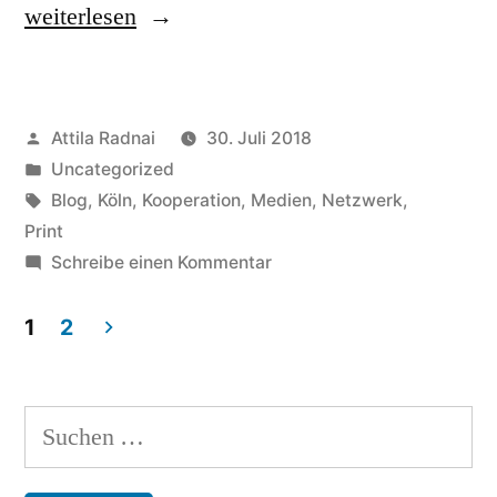
„Liebe
weiterlesen
Deine
StadtTeile“
Veröffentlicht
Attila Radnai
30. Juli 2018
von
Veröffentlicht
Uncategorized
in
Schlagwörter:
Blog
,
Köln
,
Kooperation
,
Medien
,
Netzwerk
,
Print
zu
Schreibe einen Kommentar
Liebe
Deine
1
2
StadtTeile
Beitragsnavigation
Suchen
nach: