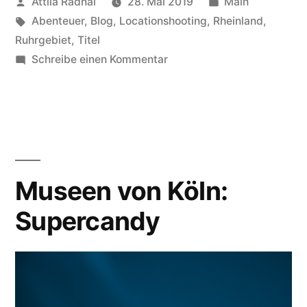
Veröffentlicht
Veröffentlicht
Attila Radnai
28. Mai 2019
Main
Alltag.
von
Schlagwörter:
in
Abenteuer
,
Blog
,
Locationshooting
,
Rheinland
,
Flucht
Ruhrgebiet
,
Titel
aus
zu
Schreibe einen Kommentar
Flucht
dem
aus
Escape
dem
Alltag.
Room.“
Flucht
aus
Museen von Köln:
dem
Supercandy
Escape
Room.