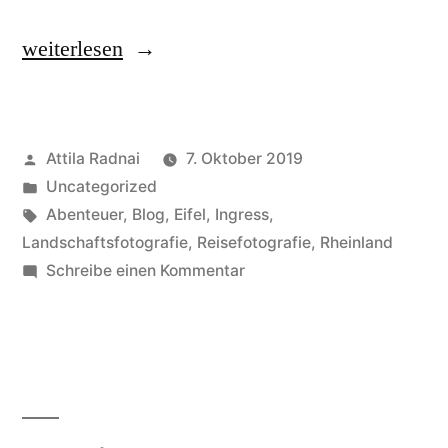
„Burger,
weiterlesen
Burster
und
Veröffentlicht
Attila Radnai
7. Oktober 2019
Bögen-
von
Veröffentlicht
Uncategorized
Moseltour
in
Schlagwörter:
Abenteuer
,
Blog
,
Eifel
,
Ingress
,
2018“
Landschaftsfotografie
,
Reisefotografie
,
Rheinland
zu
Schreibe einen Kommentar
Burger,
Burster
und
Bögen-
Moseltour
2018