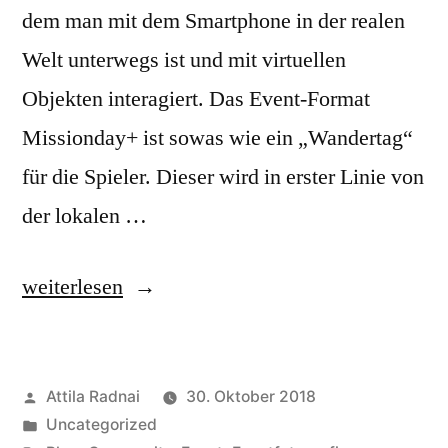
dem man mit dem Smartphone in der realen
Welt unterwegs ist und mit virtuellen
Objekten interagiert. Das Event-Format
Missionday+ ist sowas wie ein „Wandertag“
für die Spieler. Dieser wird in erster Linie von
der lokalen …
„Ingress
weiterlesen
Mission
Day+
Veröffentlicht
Attila Radnai
30. Oktober 2018
in
von
Veröffentlicht
Uncategorized
Köln“