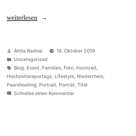
„Hochzeit
weiterlesen
von
Itzy
Veröffentlicht
Attila Radnai
18. Oktober 2019
und
von
Veröffentlicht
Uncategorized
George“
in
Schlagwörter:
Blog
,
Event
,
Familien
,
Foto
,
Hochzeit
,
Hochzeitsreportage
,
Lifestyle
,
Niederrhein
,
Paarshooting
,
Portrait
,
Porträt
,
Titel
zu
Schreibe einen Kommentar
Hochzeit
von
Itzy
und
George