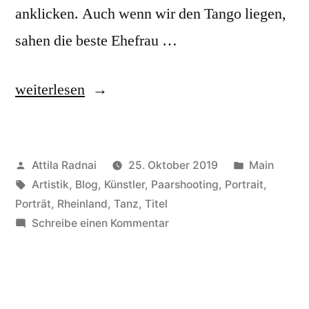
anklicken. Auch wenn wir den Tango liegen,
sahen die beste Ehefrau …
„Künstlerportrait
weiterlesen
–
Deutz
Veröffentlicht
Veröffentlic
Attila Radnai
25. Oktober 2019
Main
Dancers“
von
Schlagwörter:
in
Artistik
,
Blog
,
Künstler
,
Paarshooting
,
Portrait
,
Porträt
,
Rheinland
,
Tanz
,
Titel
zu
Schreibe einen Kommentar
Künstlerportrait
–
Deutz
Dancers