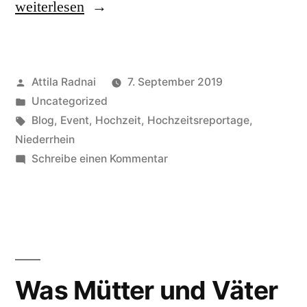
„Getting
weiterlesen
Ready
der
Veröffentlicht
Attila Radnai
7. September 2019
Hochzeit
von
Veröffentlicht
Uncategorized
von
in
Schlagwörter:
Blog
,
Event
,
Hochzeit
,
Hochzeitsreportage
,
Itzy
Niederrhein
zu
Schreibe einen Kommentar
und
Getting
George“
Ready
der
Hochzeit
von
Itzy
Was Mütter und Väter
und