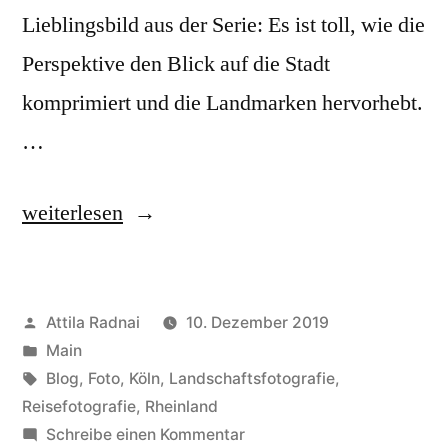
Lieblingsbild aus der Serie: Es ist toll, wie die
Perspektive den Blick auf die Stadt
komprimiert und die Landmarken hervorhebt.
…
„Weitblick
weiterlesen
auf
Köln“
Veröffentlicht
Attila Radnai
10. Dezember 2019
von
Veröffentlicht
Main
in
Schlagwörter:
Blog
,
Foto
,
Köln
,
Landschaftsfotografie
,
Reisefotografie
,
Rheinland
zu
Schreibe einen Kommentar