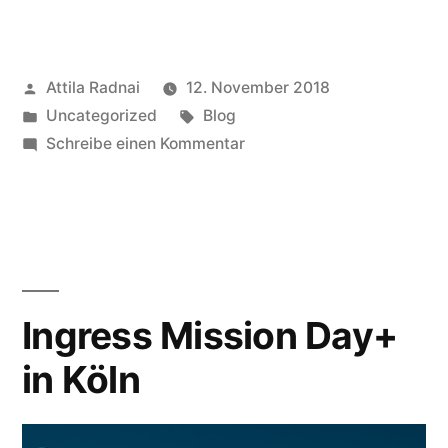
von
Köln:
Veröffentlicht
Attila Radnai
12. November 2018
Supercandy“
von
Veröffentlicht
Schlagwörter:
Uncategorized
Blog
in
zu
Schreibe einen Kommentar
Museen
von
Köln:
Supercandy
Ingress Mission Day+
in Köln