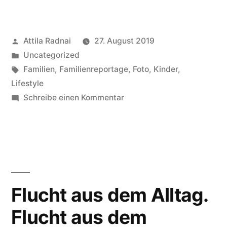
Mütter
und
Veröffentlicht
Attila Radnai
27. August 2019
Väter
von
Veröffentlicht
Uncategorized
zum
in
Schlagwörter:
Familien
,
Familienreportage
,
Foto
,
Kinder
,
Schulanfang
Lifestyle
zu
Schreibe einen Kommentar
am
Was
meisten
Mütter
und
bedauern“
Väter
zum
Schulanfang
Flucht aus dem Alltag.
am
Flucht aus dem
meisten
bedauern