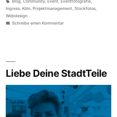
in
Schlagwörter:
Blog
,
Community
,
Event
,
Eventfotografie
,
Ingress
,
Köln
,
Projektmanagement
,
Stockfotos
,
Webdesign
zu
Schreibe einen Kommentar
Ingress
Mission
Day+
in
Köln
Liebe Deine StadtTeile