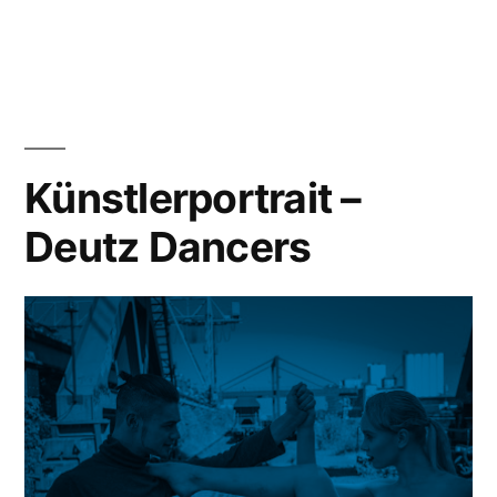
Weitblick
auf
Köln
Künstlerportrait –
Deutz Dancers