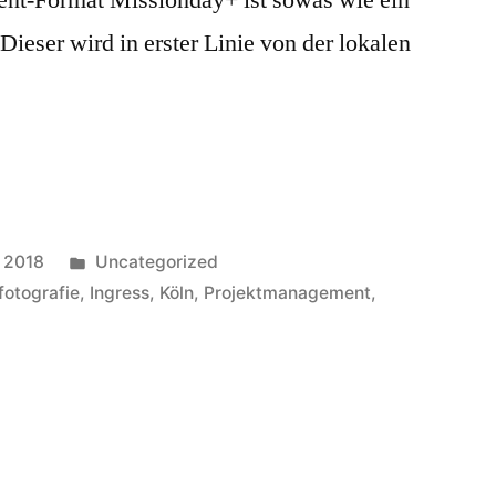
Dieser wird in erster Linie von der lokalen
Veröffentlicht
 2018
Uncategorized
in
fotografie
,
Ingress
,
Köln
,
Projektmanagement
,
ess
sion
+