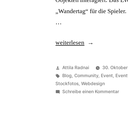
„Wandertag“ für die Spieler. 
…
„Ingress
weiterlesen
Mission
Day+
Veröffentlicht
Attila Radnai
30. Oktober
in
von
Schlagwörter:
Blog
,
Community
,
Event
,
Event
Stockfotos
,
Webdesign
Köln“
zu
Schreibe einen Kommentar
Ingr
Mis
Day
in