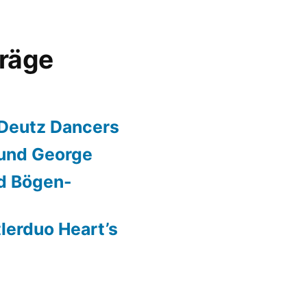
träge
 Deutz Dancers
 und George
nd Bögen-
tlerduo Heart’s