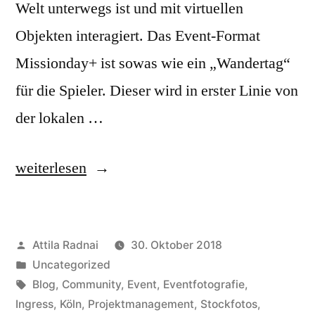
Welt unterwegs ist und mit virtuellen
Objekten interagiert. Das Event-Format
Missionday+ ist sowas wie ein „Wandertag“
für die Spieler. Dieser wird in erster Linie von
der lokalen …
„Ingress
weiterlesen
Mission
Day+
Veröffentlicht
Attila Radnai
30. Oktober 2018
in
von
Veröffentlicht
Uncategorized
Köln“
in
Schlagwörter:
Blog
,
Community
,
Event
,
Eventfotografie
,
Ingress
,
Köln
,
Projektmanagement
,
Stockfotos
,