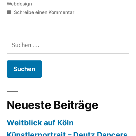
Webdesign
zu
Schreibe einen Kommentar
Ingress
Mission
Day+
Suchen
in
nach:
Köln
Neueste Beiträge
Weitblick auf Köln
Künstlerportrait – Deutz Dancers