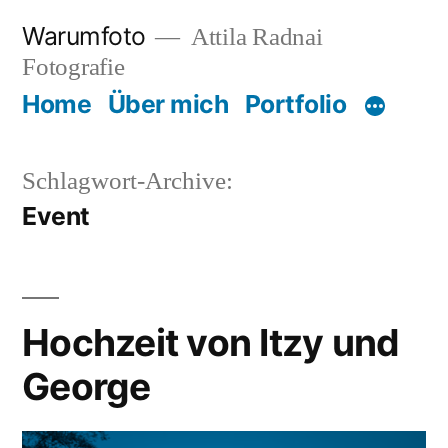
Zum
Warumfoto
Attila Radnai
Inhalt
Fotografie
springen
Home
Über mich
Portfolio
Schlagwort-Archive:
Event
Hochzeit von Itzy und
George