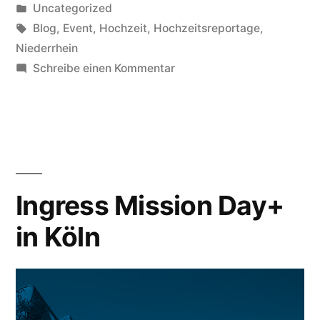
von
Veröffentlicht
Uncategorized
von
in
Schlagwörter:
Blog
,
Event
,
Hochzeit
,
Hochzeitsreportage
,
Itzy
Niederrhein
zu
Schreibe einen Kommentar
und
Getting
George“
Ready
der
Hochzeit
von
Itzy
Ingress Mission Day+
und
in Köln
George