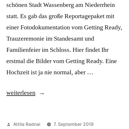
schönen Stadt Wassenberg am Niederrhein
statt. Es gab das große Reportagepaket mit
einer Fotodokumentation vom Getting Ready,
Trauzeremonie im Standesamt und
Familienfeier im Schloss. Hier findet Ihr
erstmal die Bilder vom Getting Ready. Eine
Hochzeit ist ja nie normal, aber …
„Getting
weiterlesen
Ready
der
Veröffentlicht
Attila Radnai
7. September 2019
Hochzeit