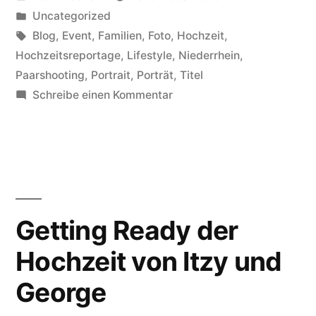
und
von
Veröffentlicht
Uncategorized
George“
in
Schlagwörter:
Blog
,
Event
,
Familien
,
Foto
,
Hochzeit
,
Hochzeitsreportage
,
Lifestyle
,
Niederrhein
,
Paarshooting
,
Portrait
,
Porträt
,
Titel
zu
Schreibe einen Kommentar
Hochzeit
von
Itzy
und
George
Getting Ready der
Hochzeit von Itzy und
George