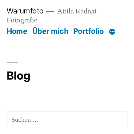
Zum
Warumfoto
Attila Radnai
Inhalt
Fotografie
springen
Home
Über mich
Portfolio
Blog
Suchen
nach: