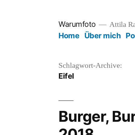
Zum
Inhalt
Warumfoto
Attila R
springen
Home
Über mich
Po
Schlagwort-Archive:
Eifel
Burger, Bu
2018