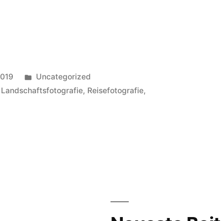
Veröffentlicht
2019
Uncategorized
in
,
Landschaftsfotografie
,
Reisefotografie
,
er,
ter
en-
eltour
8