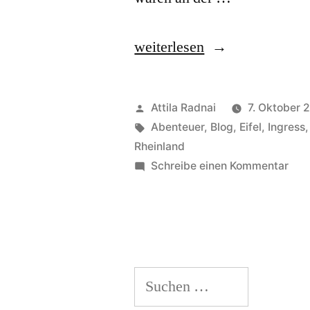
„Burger,
weiterlesen
Burster
und
Veröffentlicht
Attila Radnai
7. Oktober 
Bögen-
von
Schlagwörter:
Abenteuer
,
Blog
,
Eifel
,
Ingress
Rheinland
Moseltour
zu
Schreibe einen Kommentar
2018“
Burg
Burs
und
Bög
Mos
Suchen
201
nach: